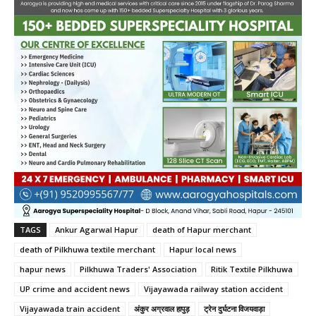
TAGS
Ankur Agarwal Hapur
death of Hapur merchant
death of Pilkhuwa textile merchant
Hapur local news
hapur news
Pilkhuwa Traders' Association
Ritik Textile Pilkhuwa
UP crime and accident news
Vijayawada railway station accident
Vijayawada train accident
अंकुर अग्रवाल हापुड़
ट्रेन दुर्घटना विजयवाड़ा