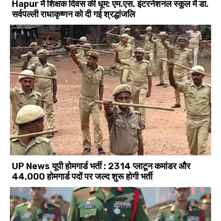
Hapur में शिक्षक दिवस की धूम: एम.एस. इंटरनेशनल स्कूल में डा.
सर्वपल्ली राधाकृष्णन को दी गई श्रद्धांजलि
UP News यूपी होमगार्ड भर्ती : 2314 प्लाटून कमांडर और
44,000 होमगार्ड पदों पर जल्द शुरू होगी भर्ती