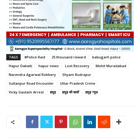
TAGS
#Police Raid
25 thousand reward
babugarh police
Hapur Dakaiti
hapur news
Loot Recovery
Mohit Muradabad
Narendra Agarwal Robbery
Shyam Rudrapur
Sultanpur Road Encounter
Uttar Pradesh Crime
Vicky Gautam Arrest
हापुड़
हापुड़ की खबरें
हापुड़ न्यूज़