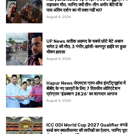
तड़पकर मौत, जानिए क्यों तीन-तीन अमीर बेटियों के
पास अंतिम दर्शन का भी वक्त नहीं था?
August 6, 2026
UP News अतीक अहमद के सबसे छोटे बेटे अबान
समेत 2 की मौत, 3 गंभीर,झांसी-कानपुर हाईवे पर हुआ
भीषण हादसा
August 6, 2026
Hapur News जेएमएस ग्रुप ऑफ इंस्टीट्यूशंस में
बीबीए के नए छात्रों के लिए 7 दिवसीय ओरिएंटेशन
प्रोग्राम ‘इंडक्शन 2K26’ का शानदार आगाज
August 6, 2026
ICC ODI World Cup 2027 Qualifier वनडे
वर्ल्ड कप क्वालीफायर की तारीखों का ऐलान, जानिए पूरा