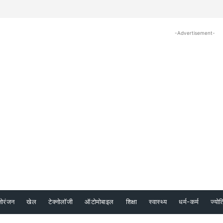
-Advertisement-
नोरंजन
खेल
टेक्नोलॉजी
ऑटोमोबाइल
शिक्षा
स्वास्थ्य
धर्म-कर्म
ज्योत