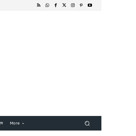
िष
More