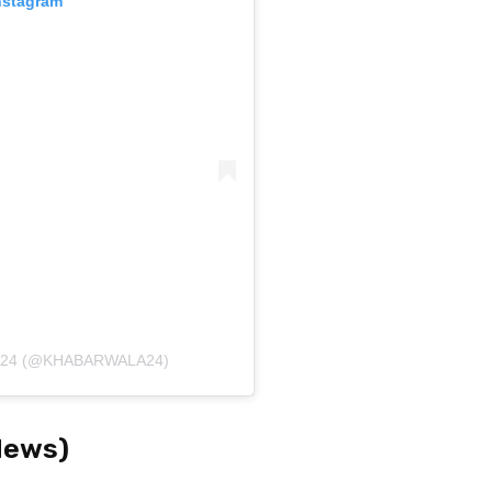
nstagram
24 (@KHABARWALA24)
 News)