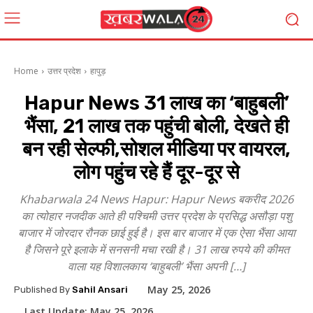
Home
उत्तर प्रदेश
हापुड़
Hapur News 31 लाख का ‘बाहुबली’
भैंसा, 21 लाख तक पहुंची बोली, देखते ही
बन रही सेल्फी,सोशल मीडिया पर वायरल,
लोग पहुंच रहे हैं दूर-दूर से
Khabarwala 24 News Hapur: Hapur News बकरीद 2026
का त्योहार नजदीक आते ही पश्चिमी उत्तर प्रदेश के प्रसिद्ध असौड़ा पशु
बाजार में जोरदार रौनक छाई हुई है। इस बार बाजार में एक ऐसा भैंसा आया
है जिसने पूरे इलाके में सनसनी मचा रखी है। 31 लाख रुपये की कीमत
वाला यह विशालकाय ‘बाहुबली’ भैंसा अपनी […]
May 25, 2026
Published By
Sahil Ansari
Last Update:
May 25, 2026