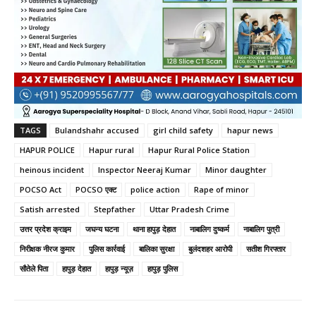
TAGS
Bulandshahr accused
girl child safety
hapur news
HAPUR POLICE
Hapur rural
Hapur Rural Police Station
heinous incident
Inspector Neeraj Kumar
Minor daughter
POCSO Act
POCSO एक्ट
police action
Rape of minor
Satish arrested
Stepfather
Uttar Pradesh Crime
उत्तर प्रदेश क्राइम
जघन्य घटना
थाना हापुड़ देहात
नाबालिग दुष्कर्म
नाबालिग पुत्री
निरीक्षक नीरज कुमार
पुलिस कार्रवाई
बालिका सुरक्षा
बुलंदशहर आरोपी
सतीश गिरफ्तार
सौतेले पिता
हापुड़ देहात
हापुड़ न्यूज़
हापुड़ पुलिस