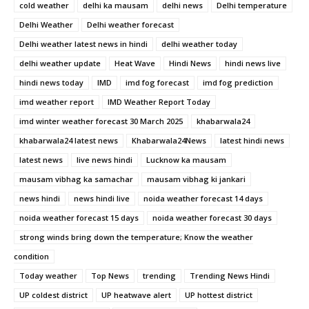
cold weather
delhi ka mausam
delhi news
Delhi temperature
Delhi Weather
Delhi weather forecast
Delhi weather latest news in hindi
delhi weather today
delhi weather update
Heat Wave
Hindi News
hindi news live
hindi news today
IMD
imd fog forecast
imd fog prediction
imd weather report
IMD Weather Report Today
imd winter weather forecast 30 March 2025
khabarwala24
khabarwala24 latest news
Khabarwala24News
latest hindi news
latest news
live news hindi
Lucknow ka mausam
mausam vibhag ka samachar
mausam vibhag ki jankari
news hindi
news hindi live
noida weather forecast 14 days
noida weather forecast 15 days
noida weather forecast 30 days
strong winds bring down the temperature; Know the weather
condition
Today weather
Top News
trending
Trending News Hindi
UP coldest district
UP heatwave alert
UP hottest district