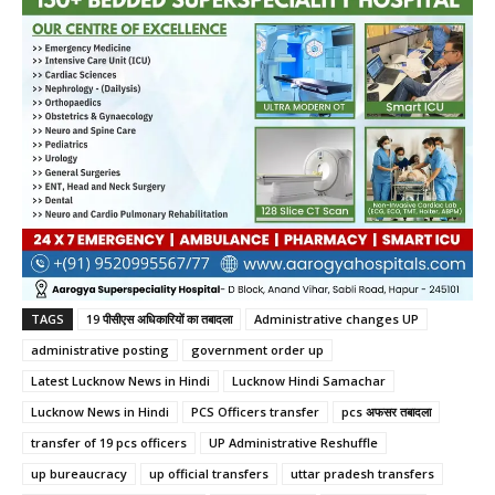
TAGS
19 पीसीएस अधिकारियों का तबादला
Administrative changes UP
administrative posting
government order up
Latest Lucknow News in Hindi
Lucknow Hindi Samachar
Lucknow News in Hindi
PCS Officers transfer
pcs अफसर तबादला
transfer of 19 pcs officers
UP Administrative Reshuffle
up bureaucracy
up official transfers
uttar pradesh transfers