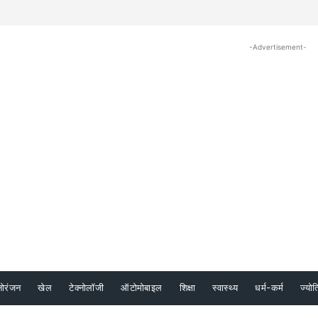
-Advertisement-
नोरंजन
खेल
टेक्नोलॉजी
ऑटोमोबाइल
शिक्षा
स्वास्थ्य
धर्म-कर्म
ज्योत