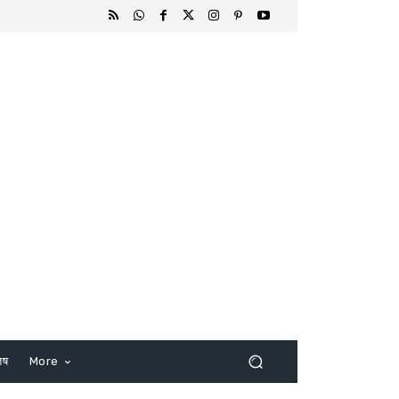
िष
More