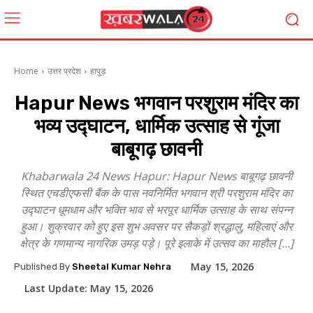
Home
उत्तर प्रदेश
हापुड़
Hapur News भगवान परशुराम मंदिर का
भव्य उद्घाटन, धार्मिक उत्साह से गूंजा
बाबूगढ़ छावनी
Khabarwala 24 News Hapur: Hapur News बाबूगढ़ छावनी
स्थित एचडीएफसी बैंक के पास नवनिर्मित भगवान श्री परशुराम मंदिर का
उद्घाटन धूमधाम और भक्ति भाव से भरपूर धार्मिक उत्साह के साथ संपन्न
हुआ। शुक्रवार को हुए इस शुभ अवसर पर सैकड़ों श्रद्धालु, महिलाएं और
क्षेत्र के गणमान्य नागरिक उमड़ पड़े। पूरे इलाके में उत्सव का माहौल […]
May 15, 2026
Published By
Sheetal Kumar Nehra
Last Update:
May 15, 2026