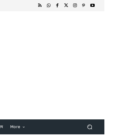
िष
More