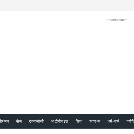
-Advertisement-
नोरंजन
खेल
टेक्नोलॉजी
ऑटोमोबाइल
शिक्षा
स्वास्थ्य
धर्म-कर्म
ज्योत