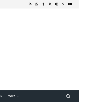
िष
More