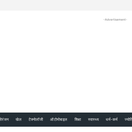
-Advertisement-
नोरंजन
खेल
टेक्नोलॉजी
ऑटोमोबाइल
शिक्षा
स्वास्थ्य
धर्म-कर्म
ज्योत