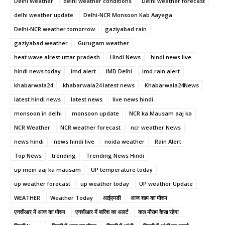
Delhi Weather
delhi weather conditions
Delhi weather forecast
delhi weather update
Delhi-NCR Monsoon Kab Aayega
Delhi-NCR weather tomorrow
gaziyabad rain
gaziyabad weather
Gurugam weather
heat wave alrest uttar pradesh
Hindi News
hindi news live
hindi news today
imd alert
IMD Delhi
imd rain alert
khabarwala24
khabarwala24 latest news
Khabarwala24News
latest hindi news
latest news
live news hindi
monsoon in delhi
monsoon update
NCR ka Mausam aaj ka
NCR Weather
NCR weather forecast
ncr weather News
news hindi
news hindi live
noida weather
Rain Alert
Top News
trending
Trending News Hindi
up mein aaj ka mausam
UP temperature today
up weather forecast
up weather today
UP weather Update
WEATHER
Weather Today
आईएमडी
आज शाम का मौसम
एनसीआर में आज का मौसम
एनसीआर में बारिश का अलर्ट
कल मौसम कैसा रहेगा