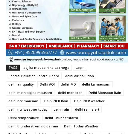
TAGS
aaj ka mausam kaisa rhega
caqm
Central Pollution Control Board
delhi air pollution
delhi air quality
Delhi AQI
delhi IMD
delhi ka mausam
delhi mein aaj ka mausam
delhi monsoon
Delhi Monsoon Rain
delhi ncr mausam
Delhi NCR Rain
Delhi NCR weather
delhi ncr weather today
delhi rain
delhi rain alert
Delhi temperature
delhi Thunderstorm
delhi thunderstrom noida rain
Delhi Today Weather