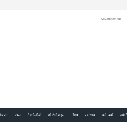
-Advertisement-
नोरंजन
खेल
टेक्नोलॉजी
ऑटोमोबाइल
शिक्षा
स्वास्थ्य
धर्म-कर्म
ज्योत