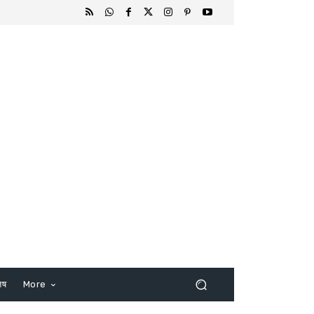
िष
More