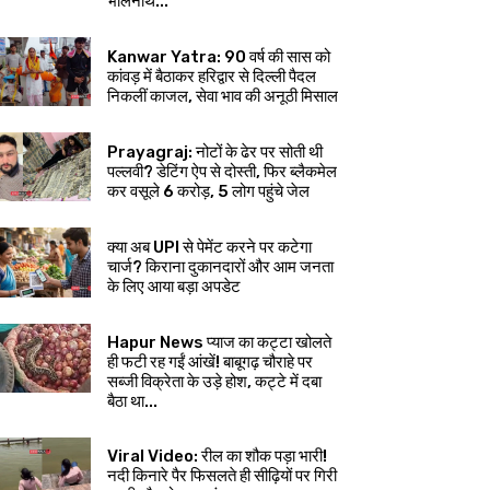
भोलेनाथ...
Kanwar Yatra: 90 वर्ष की सास को
कांवड़ में बैठाकर हरिद्वार से दिल्ली पैदल
निकलीं काजल, सेवा भाव की अनूठी मिसाल
Prayagraj: नोटों के ढेर पर सोती थी
पल्लवी? डेटिंग ऐप से दोस्ती, फिर ब्लैकमेल
कर वसूले ₹6 करोड़, 5 लोग पहुंचे जेल
क्या अब UPI से पेमेंट करने पर कटेगा
चार्ज? किराना दुकानदारों और आम जनता
के लिए आया बड़ा अपडेट
Hapur News प्याज का कट्टा खोलते
ही फटी रह गईं आंखें! बाबूगढ़ चौराहे पर
सब्जी विक्रेता के उड़े होश, कट्टे में दबा
बैठा था...
Viral Video: रील का शौक पड़ा भारी!
नदी किनारे पैर फिसलते ही सीढ़ियों पर गिरी