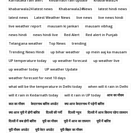
Karnataka rain alert
Kedarnath rain update
khabarwala24
khabarwala24 latest news
Khabarwala24News
latest hindi news
latest news
Latest Weather News
live news
live news hindi
live weather report
mausam ki jankari
mausam vibhag
news hindi
news hindi live
Red Alert
Red alert in Punjab
Telangana weather
Top News
trending
Trending News Hindi
up bihar weather
up mein aaj ka mausam
UP temperature today
up weather forecast
up weather live
up weather today
UP weather Update
weather forecast for next 10 days
what will be the temperature in Delhi today
when will it rain in Delhi
will it rain in Kedarnath today
will it rain in UP today
आज का मौसम
कल का मौसम
केदारनाथ बारिश अपडेट
क्या आज केदारनाथ में पड़ेगी बारिश
क्या आज यूपी में होगी बारिश
दिल्ली की गर्मी
दिल्ली न्यूज
दिल्ली में आज कितना रहेगा तापमान
दिल्ली में कब होगी बारिश
यूपी का मौसम
यूपी में आज का तापमान
यूपी में बारिश
यूपी मौसम अपडेट
यूपी वेदर अपडेट
यूपी-बिहार का मौसम