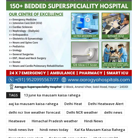
TAGS
13 june ka mausam kaisa rahega
aaj ka mausam kaisa rahega
Delhi Heat
Delhi Heatwave Alert
delhi ncr live weather forecast
Delhi NCR weather
delhi news
Heatwave
Himachal Pradesh weather
Hindi News
hindi news live
hindi news today
Kal Ka Mausam Kaisa Rahega