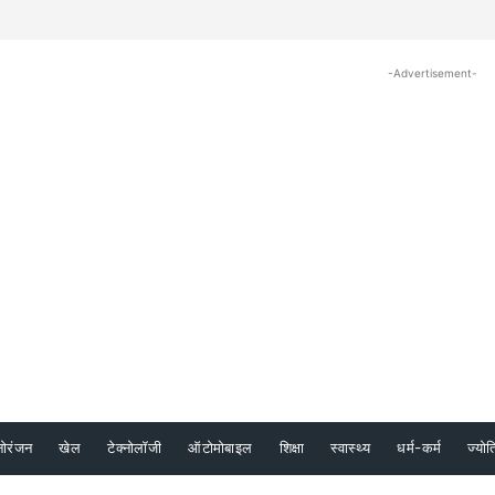
-Advertisement-
नोरंजन
खेल
टेक्नोलॉजी
ऑटोमोबाइल
शिक्षा
स्वास्थ्य
धर्म-कर्म
ज्योत