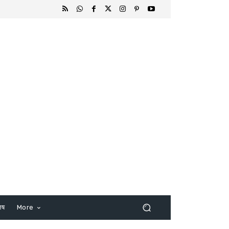
िष
More