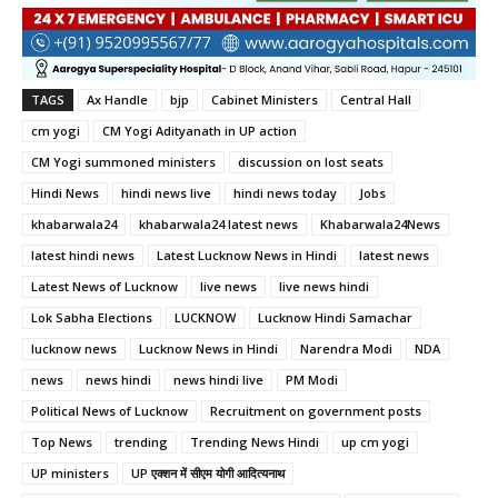
TAGS
Ax Handle
bjp
Cabinet Ministers
Central Hall
cm yogi
CM Yogi Adityanath in UP action
CM Yogi summoned ministers
discussion on lost seats
Hindi News
hindi news live
hindi news today
Jobs
khabarwala24
khabarwala24 latest news
Khabarwala24News
latest hindi news
Latest Lucknow News in Hindi
latest news
Latest News of Lucknow
live news
live news hindi
Lok Sabha Elections
LUCKNOW
Lucknow Hindi Samachar
lucknow news
Lucknow News in Hindi
Narendra Modi
NDA
news
news hindi
news hindi live
PM Modi
Political News of Lucknow
Recruitment on government posts
Top News
trending
Trending News Hindi
up cm yogi
UP ministers
UP एक्शन में सीएम योगी आदित्यनाथ