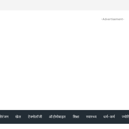
-Advertisement-
नोरंजन
खेल
टेक्नोलॉजी
ऑटोमोबाइल
शिक्षा
स्वास्थ्य
धर्म-कर्म
ज्योत