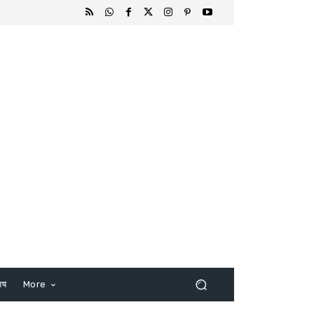
िष
More