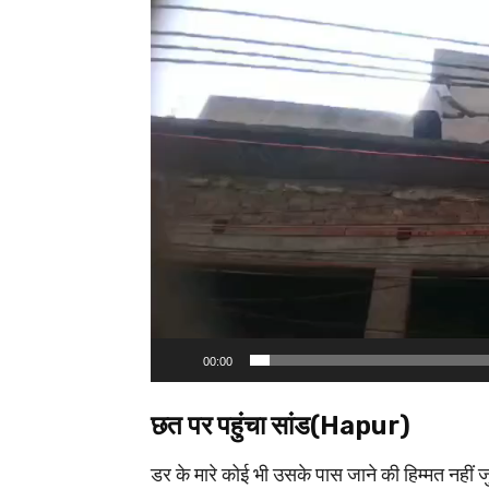
i
d
e
o
P
l
a
y
e
r
00:00
छत पर पहुंचा सांड(Hapur)
डर के मारे कोई भी उसके पास जाने की हिम्मत नहीं