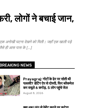
री, लोगों ने बचाई जान,
ो एक अनोखी घटना देखने को मिली। जहाँ एक खाली पड़े
जैसे ही आस पास के […]
BREAKING NEWS
Prayagraj: नोटों के ढेर पर सोती थी
पल्लवी? डेटिंग ऐप से दोस्ती, फिर ब्लैकमेल
कर वसूले ₹6 करोड़, 5 लोग पहुंचे जेल
August 8, 2026
क्या अब UPI से पेमेंट करने पर कटेगा