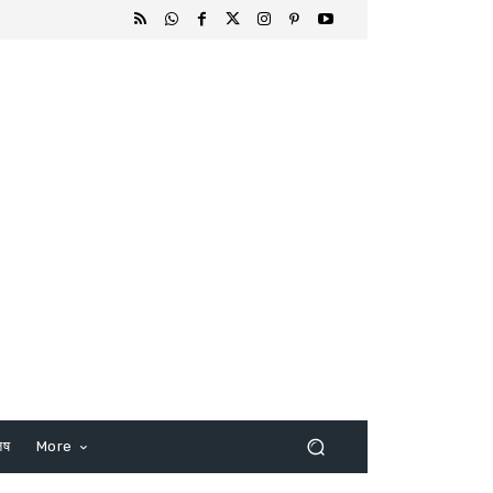
िष
More