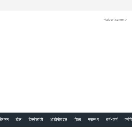
-Advertisement-
नोरंजन
खेल
टेक्नोलॉजी
ऑटोमोबाइल
शिक्षा
स्वास्थ्य
धर्म-कर्म
ज्योत