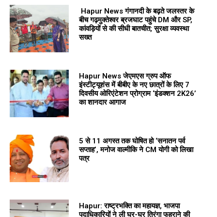
Hapur News गंगानदी के बढ़ते जलस्तर के
बीच गढ़मुक्तेश्वर ब्रजघाट पहुंचे DM और SP,
कांवड़ियों से की सीधी बातचीत; सुरक्षा व्यवस्था
सख्त
Hapur News जेएमएस ग्रुप ऑफ
इंस्टीट्यूशंस में बीबीए के नए छात्रों के लिए 7
दिवसीय ओरिएंटेशन प्रोग्राम ‘इंडक्शन 2K26’
का शानदार आगाज
5 से 11 अगस्त तक घोषित हो ‘सनातन पर्व
सप्ताह’, मनोज वाल्मीकि ने CM योगी को लिखा
पत्र
Hapur: राष्ट्रभक्ति का महायज्ञ, भाजपा
पदाधिकारियों ने ली घर-घर तिरंगा फहराने की