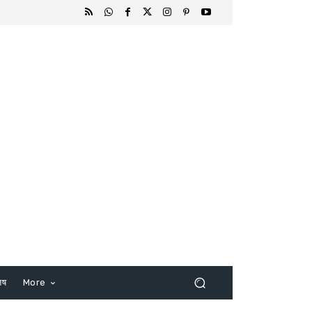
िष
More