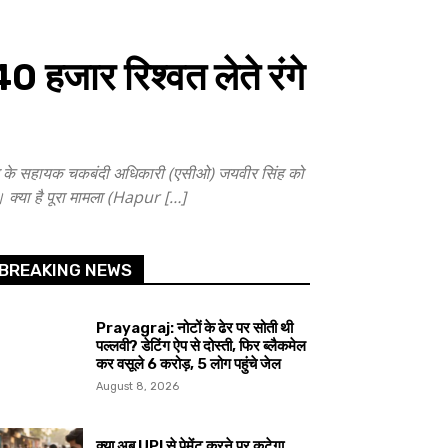
हजार रिश्वत लेते रंगे
 के सहायक चकबंदी अधिकारी (एसीओ) जयवीर सिंह को
 गई। क्या है पूरा मामला (Hapur […]
BREAKING NEWS
Prayagraj: नोटों के ढेर पर सोती थी
पल्लवी? डेटिंग ऐप से दोस्ती, फिर ब्लैकमेल
कर वसूले ₹6 करोड़, 5 लोग पहुंचे जेल
August 8, 2026
क्या अब UPI से पेमेंट करने पर कटेगा