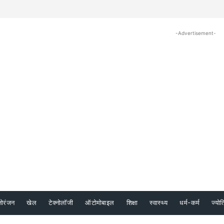
-Advertisement-
नोरंजन
खेल
टेक्नोलॉजी
ऑटोमोबाइल
शिक्षा
स्वास्थ्य
धर्म-कर्म
ज्योत