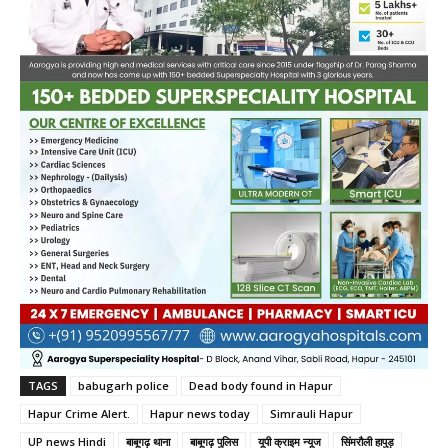
TAGS
babugarh police
Dead body found in Hapur
Hapur Crime Alert.
Hapur news today
Simrauli Hapur
UP news Hindi
बाबूगढ़ थाना
बाबूगढ़ पुलिस
यूपी क्राइम न्‍यूज
सिंमरौली हापुड़