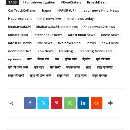
TAGS
#PoliceInvestigation
#RoadSafety
BrijeshDeath
CarTruckCollision
hapur
HAPUR (UP)
hapur news Hindi News
HapurAccident
hindi news live
hindi news today
khabarwala24
khabarwala24 latest news
Khabarwala24News
KithoreRoad
latest hapur news
latest hindi news
latest news
latest UP news
live news
live news hindi
news
news hindi
news hindi live
Top News
trending
Trending News Hindi
up news
कार
किठौर रोड
डेथ
पुलिस जांच
ब्रिजेश
यूपी की खबरें
यूपी की ताजा खबरें
यूपी न्यूज
रोड सेफ्टी
सड़क हादसा
हापुड़
हापुड़ एक्सीडेंट
हापुड़ की खबरें
हापुड़ की ताजा खबरें
हापुड़ देहात
हापुड़ न्यूज़
हापुड़ समाचार