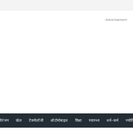
-Advertisement-
नोरंजन
खेल
टेक्नोलॉजी
ऑटोमोबाइल
शिक्षा
स्वास्थ्य
धर्म-कर्म
ज्योत