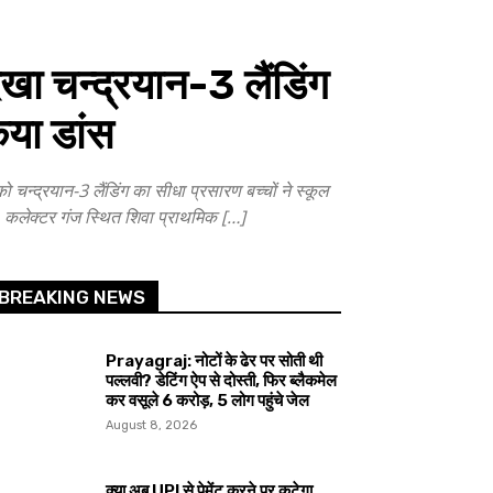
ा चन्द्रयान-3 लैंडिंग
िया डांस
द्रयान-3 लैंडिंग का सीधा प्रसारण बच्चों ने स्कूल
ा। कलेक्टर गंज स्थित शिवा प्राथमिक […]
BREAKING NEWS
Prayagraj: नोटों के ढेर पर सोती थी
पल्लवी? डेटिंग ऐप से दोस्ती, फिर ब्लैकमेल
कर वसूले ₹6 करोड़, 5 लोग पहुंचे जेल
August 8, 2026
क्या अब UPI से पेमेंट करने पर कटेगा