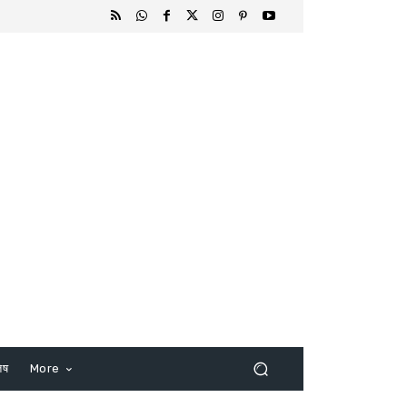
िष
More