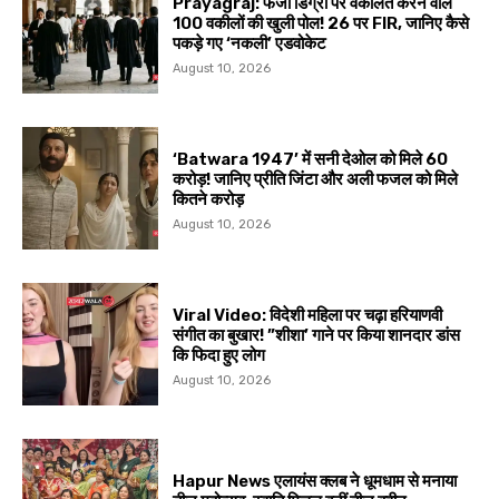
Prayagraj: फर्जी डिग्री पर वकालत करने वाले
100 वकीलों की खुली पोल! 26 पर FIR, जानिए कैसे
पकड़े गए ‘नकली’ एडवोकेट
August 10, 2026
‘Batwara 1947’ में सनी देओल को मिले ₹60
करोड़! जानिए प्रीति जिंटा और अली फजल को मिले
कितने करोड़
August 10, 2026
Viral Video: विदेशी महिला पर चढ़ा हरियाणवी
संगीत का बुखार! ”शीशा’ गाने पर किया शानदार डांस
कि फिदा हुए लोग
August 10, 2026
Hapur News एलायंस क्लब ने धूमधाम से मनाया