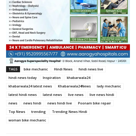
TAGS
bike mechanic
Hindi News
hindi news live
hindi news today
Inspiration
khabarwala24
khabarwala24 latest news
Khabarwala24News
lady mechanic
latest hindi news
latest news
live news
live news hindi
news
news hindi
news hindi live
Poonam bike repair
Top News
trending
Trending News Hindi
woman bike mechanic