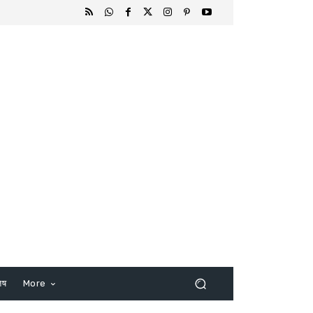
िष
More