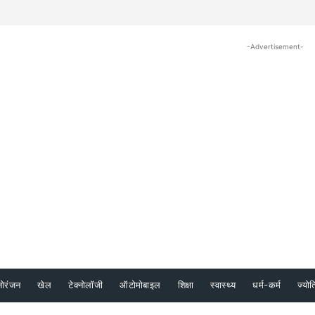
-Advertisement-
नोरंजन
खेल
टेक्नोलॉजी
ऑटोमोबाइल
शिक्षा
स्वास्थ्य
धर्म-कर्म
ज्योत