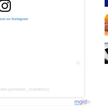
post on Instagram
VANI (@SHIVANI__KUMARI321)