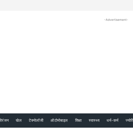
-Advertisement-
नोरंजन
खेल
टेक्नोलॉजी
ऑटोमोबाइल
शिक्षा
स्वास्थ्य
धर्म-कर्म
ज्योत