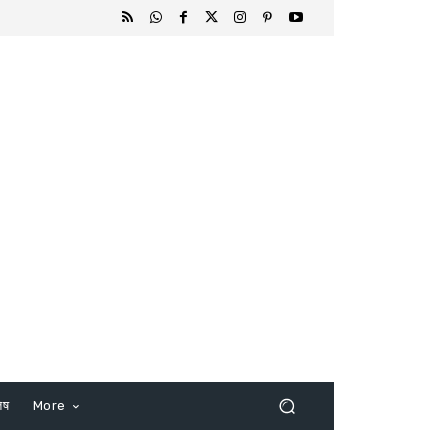
िष
More