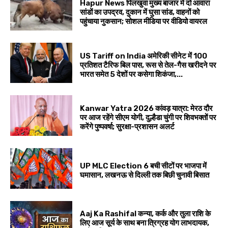
Hapur News पिलखुवा मुख्य बाजार में दो आवारा
सांडों का उपद्रव, दुकान में घुसा सांड, वाहनों को
पहुंचाया नुकसान; सोशल मीडिया पर वीडियो वायरल
US Tariff on India अमेरिकी सीनेट में 100
प्रतिशत टैरिफ बिल पास, रूस से तेल-गैस खरीदने पर
भारत समेत 5 देशों पर कसेगा शिकंजा,...
Kanwar Yatra 2026 कांवड़ यात्रा: मेरठ दौर
पर आज रहेंगे सीएम योगी, दुल्हैडा चुंगी पर शिवभक्तों पर
करेंगे पुष्पवर्षा; सुरक्षा-प्रशासन अलर्ट
UP MLC Election 6 बची सीटों पर भाजपा में
घमासान, लखनऊ से दिल्ली तक बिछी चुनावी बिसात
Aaj Ka Rashifal कन्या, कर्क और तुला राशि के
लिए आज सूर्य के साथ बना त्रिग्रह योग लाभदायक,