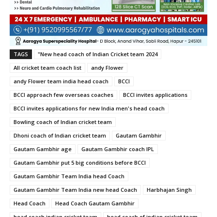
TAGS
"New head coach of Indian Cricket team 2024
All cricket team coach list
andy Flower
andy Flower team india head coach
BCCI
BCCI approach few overseas coaches
BCCI invites applications
BCCI invites applications for new India men's head coach
Bowling coach of Indian cricket team
Dhoni coach of Indian cricket team
Gautam Gambhir
Gautam Gambhir age
Gautam Gambhir coach IPL
Gautam Gambhir put 5 big conditions before BCCI
Gautam Gambhir Team India head Coach
Gautam Gambhir Team India new head Coach
Harbhajan Singh
Head Coach
Head Coach Gautam Gambhir
head coach indian cricket team
head coach of indian cricket team