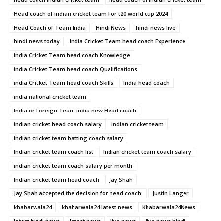
Head coach of indian cricket team For t20 world cup 2024
Head Coach of Team India
Hindi News
hindi news live
hindi news today
india Cricket Team head coach Experience
india Cricket Team head coach Knowledge
india Cricket Team head coach Qualifications
india Cricket Team head coach Skills
India head coach
india national cricket team
India or Foreign Team india new Head coach
indian cricket head coach salary
indian cricket team
indian cricket team batting coach salary
Indian cricket team coach list
Indian cricket team coach salary
indian cricket team coach salary per month
Indian cricket team head coach
Jay Shah
Jay Shah accepted the decision for head coach.
Justin Langer
khabarwala24
khabarwala24 latest news
Khabarwala24News
latest hindi news
latest news
live news
live news hindi