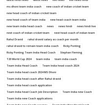
ms dhoni team india coach
new coach of indian cricket team
new head coach of indian cricket team
new head coach of team india
new head coach team india
new team india head coach
news
news hindi
news hindi live
next coach of indian cricket team
next head coach of indian team
Rahul Dravid
rahul dravid salary as coach per month
rahul dravid to remain team india coach
Ricky Ponting
Ricky Ponting Team India Head Coach
Stephan Fleming
T20 World Cup 2024
team india
team india coach
Team India Head Coach
Team India head coach 2024
Team India head coach 2024 MS Dhoni
Team india head coach after Rahul dravid
Team india head coach application
Team India head Coach Job Description
Team India new Coach
Team India new Coach applications
Team India new Coach vacancy
Team India New Head Coach