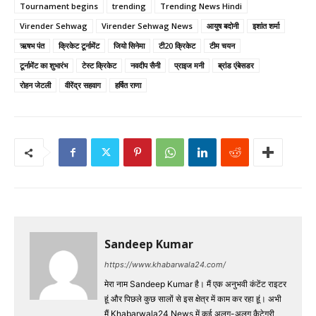
Tournament begins
trending
Trending News Hindi
Virender Sehwag
Virender Sehwag News
आयुष बदोनी
इशांत शर्मा
ऋषभ पंत
क्रिकेट टूर्नामेंट
जियो सिनेमा
टी20 क्रिकेट
टीम चयन
टूर्नामेंट का शुभारंभ
टेस्ट क्रिकेट
नवदीप सैनी
प्राइज मनी
ब्रांड एंबेसडर
रोहन जेटली
वीरेंद्र सहवाग
हर्षित राणा
Sandeep Kumar
https://www.khabarwala24.com/
मेरा नाम Sandeep Kumar है। मैं एक अनुभवी कंटेंट राइटर
हूं और पिछले कुछ सालों से इस क्षेत्र में काम कर रहा हूं। अभी
मैं Khabarwala24 News में कई अलग-अलग कैटेगरी