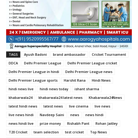
TAGS
Ayush Badoni
brand ambassador
Cricket Tournament
DDCA
Delhi Premier League
Delhi Premier League cricket
Delhi Premier League in hindi
Delhi Premier League news
Delhi Premier League sports
Harshit Rana
Hindi News
hindi news live
hindi news today
ishant sharma
khabarwala24
khabarwala24 latest news
Khabarwala24News
latest hindi news
latest news
live cinema
live news
live news hindi
Navdeep Saini
news
news hindi
news hindi live
prize money
Rishabh Pant
Rohan Jaitley
T20 Cricket
team selection
test cricket
Top News