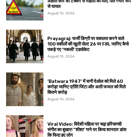
अज्ञात कार की टक्कर से महिला की मौत, पति गंभीर रूप
से घायल
August 10, 2026
Prayagraj: फर्जी डिग्री पर वकालत करने वाले
100 वकीलों की खुली पोल! 26 पर FIR, जानिए कैसे
पकड़े गए ‘नकली’ एडवोकेट
August 10, 2026
‘Batwara 1947’ में सनी देओल को मिले ₹60
करोड़! जानिए प्रीति जिंटा और अली फजल को मिले
कितने करोड़
August 10, 2026
Viral Video: विदेशी महिला पर चढ़ा हरियाणवी
संगीत का बुखार! ”शीशा’ गाने पर किया शानदार डांस
कि फिदा हुए लोग