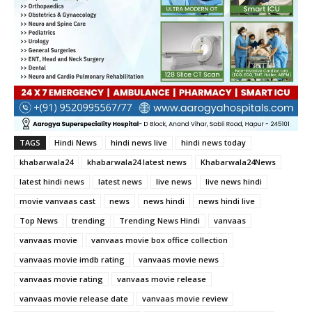
TAGS
Hindi News
hindi news live
hindi news today
khabarwala24
khabarwala24 latest news
Khabarwala24News
latest hindi news
latest news
live news
live news hindi
movie vanvaas cast
news
news hindi
news hindi live
Top News
trending
Trending News Hindi
vanvaas
vanvaas movie
vanvaas movie box office collection
vanvaas movie imdb rating
vanvaas movie news
vanvaas movie rating
vanvaas movie release
vanvaas movie release date
vanvaas movie review