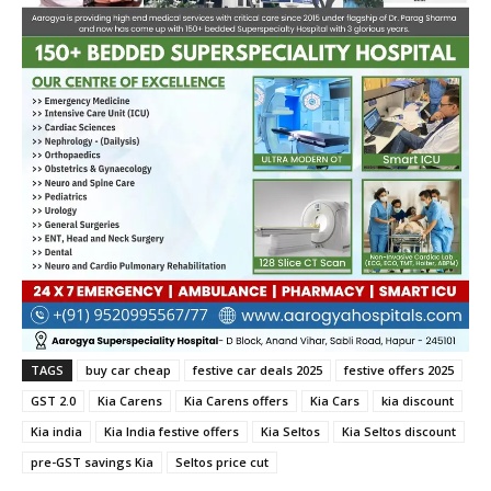
TAGS
buy car cheap
festive car deals 2025
festive offers 2025
GST 2.0
Kia Carens
Kia Carens offers
Kia Cars
kia discount
Kia india
Kia India festive offers
Kia Seltos
Kia Seltos discount
pre-GST savings Kia
Seltos price cut