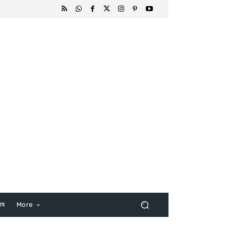
िष
More