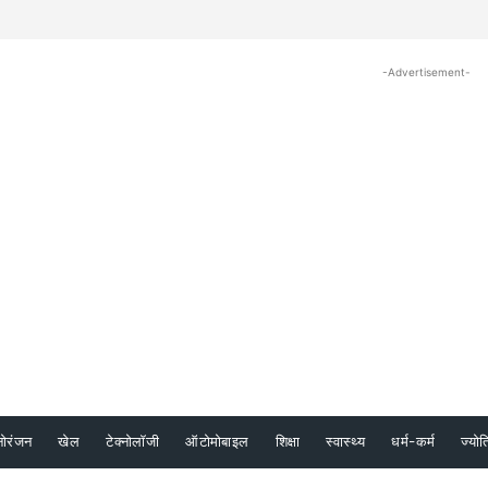
-Advertisement-
नोरंजन
खेल
टेक्नोलॉजी
ऑटोमोबाइल
शिक्षा
स्वास्थ्य
धर्म-कर्म
ज्योत