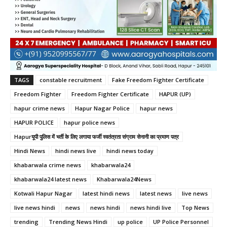
TAGS
constable recruitment
Fake Freedom Fighter Certificate
Freedom Fighter
Freedom Fighter Certificate
HAPUR (UP)
hapur crime news
Hapur Nagar Police
hapur news
HAPUR POLICE
hapur police news
Hapurयूपी पुलिस में भर्ती के लिए लगाया फर्जी स्वतंत्रता संग्राम सेनानी का प्रमाण पत्र
Hindi News
hindi news live
hindi news today
khabarwala crime news
khabarwala24
khabarwala24 latest news
Khabarwala24News
Kotwali Hapur Nagar
latest hindi news
latest news
live news
live news hindi
news
news hindi
news hindi live
Top News
trending
Trending News Hindi
up police
UP Police Personnel