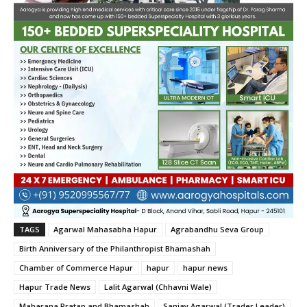
TAGS
Agarwal Mahasabha Hapur
Agrabandhu Seva Group
Birth Anniversary of the Philanthropist Bhamashah
Chamber of Commerce Hapur
hapur
hapur news
Hapur Trade News
Lalit Agarwal (Chhavni Wale)
Maharana Pratap and Bhamashah
Sanjay Agarwal (Trader Leader)