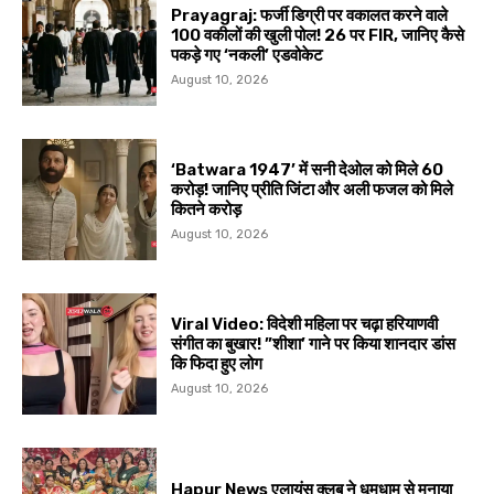
Prayagraj: फर्जी डिग्री पर वकालत करने वाले
100 वकीलों की खुली पोल! 26 पर FIR, जानिए कैसे
पकड़े गए ‘नकली’ एडवोकेट
August 10, 2026
‘Batwara 1947’ में सनी देओल को मिले ₹60
करोड़! जानिए प्रीति जिंटा और अली फजल को मिले
कितने करोड़
August 10, 2026
Viral Video: विदेशी महिला पर चढ़ा हरियाणवी
संगीत का बुखार! ”शीशा’ गाने पर किया शानदार डांस
कि फिदा हुए लोग
August 10, 2026
Hapur News एलायंस क्लब ने धूमधाम से मनाया