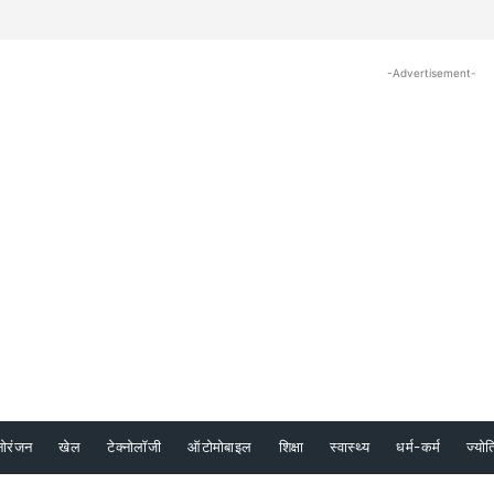
-Advertisement-
नोरंजन
खेल
टेक्नोलॉजी
ऑटोमोबाइल
शिक्षा
स्वास्थ्य
धर्म-कर्म
ज्योत