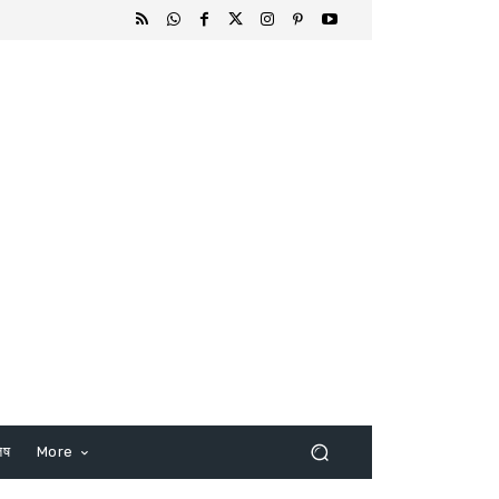
िष
More