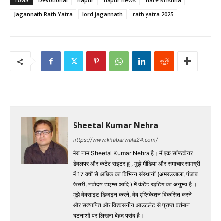
TAGS
Devotional
hapur
hapur news
Hare Krishna
Jagannath Rath Yatra
lord jagannath
rath yatra 2025
Sheetal Kumar Nehra
https://www.khabarwala24.com/
मेरा नाम Sheetal Kumar Nehra है। मैं एक सॉफ्टवेयर
डेवलपर और कंटेंट राइटर हूं , मुझे मीडिया और समाचार सामग्री
में 17 वर्षों से अधिक का विभिन्न संस्थानों (अमरउजाला, पंजाब
केसरी, नवोदय टाइम्स आदि ) में कंटेंट रइटिंग का अनुभव है ।
मुझे वेबसाइट डिजाइन करने, वेब एप्लिकेशन विकसित करने
और सत्यापित और विश्वसनीय आउटलेट से प्राप्त वर्तमान
घटनाओं पर लिखना बेहद पसंद है।