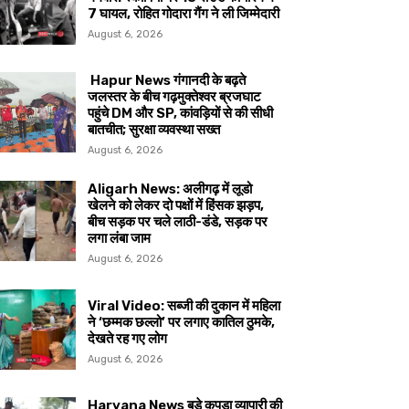
7 घायल, रोहित गोदारा गैंग ने ली जिम्मेदारी
August 6, 2026
Hapur News गंगानदी के बढ़ते
जलस्तर के बीच गढ़मुक्तेश्वर ब्रजघाट
पहुंचे DM और SP, कांवड़ियों से की सीधी
बातचीत; सुरक्षा व्यवस्था सख्त
August 6, 2026
Aligarh News: अलीगढ़ में लूडो
खेलने को लेकर दो पक्षों में हिंसक झड़प,
बीच सड़क पर चले लाठी-डंडे, सड़क पर
लगा लंबा जाम
August 6, 2026
Viral Video: सब्जी की दुकान में महिला
ने ‘छम्मक छल्लो’ पर लगाए कातिल ठुमके,
देखते रह गए लोग
August 6, 2026
Haryana News बड़े कपड़ा व्यापारी की