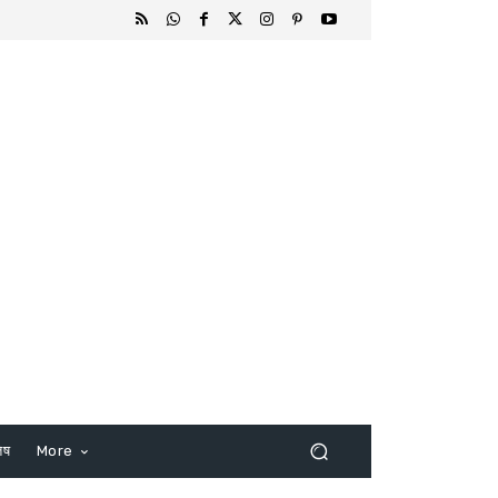
िष
More