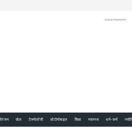
-Advertisement-
नोरंजन
खेल
टेक्नोलॉजी
ऑटोमोबाइल
शिक्षा
स्वास्थ्य
धर्म-कर्म
ज्योत