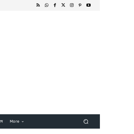
िष
More