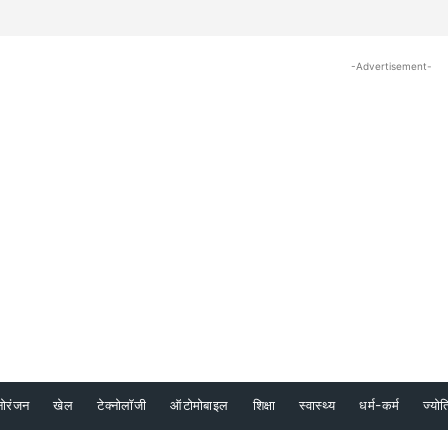
-Advertisement-
नोरंजन
खेल
टेक्नोलॉजी
ऑटोमोबाइल
शिक्षा
स्वास्थ्य
धर्म-कर्म
ज्योत