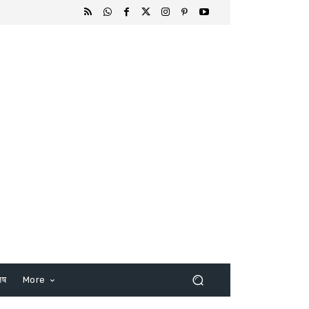
िष
More