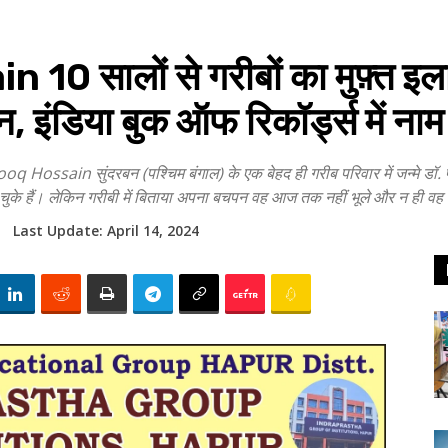
 सालों से गरीबों का मुफ़्त इला
ैन, इंडिया बुक ऑफ रिकॉर्ड्स में नाम 
sain सुंदरबन (पश्चिम बंगाल) के एक बेहद ही गरीब परिवार में जन्मे डॉ. 
 चुके हैं। लेकिन गरीबी में बिताया अपना बचपन वह आज तक नहीं भूले और न ही व
Last Update:
April 14, 2024