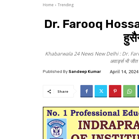
Home
Trending
Dr. Farooq Hossain 10
हुस
Khabarwala 24 News New Delhi : Dr. Farooq Hos
अवार्ड्स भी जीत
April 14, 2024
Published By
Sandeep Kumar
Share