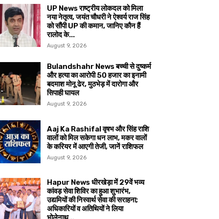
UP News राष्ट्रीय लोकदल को मिला
नया नेतृत्व, जयंत चौधरी ने ऐश्वर्य राज सिंह
को सौंपी UP की कमान, जानिए कौन हैं
रालोद के...
August 9, 2026
Bulandshahr News बच्ची से दुष्कर्म
और हत्या का आरोपी 50 हजार का इनामी
बदमाश मोनू ढेर, मुठभेड़ में दारोगा और
सिपाही घायल
August 9, 2026
Aaj Ka Rashifal वृषभ और सिंह राशि
वालों को मिल सकेगा धन लाभ, मकर वालों
के करियर में आएगी तेजी, जानें राशिफल
August 9, 2026
Hapur News धीरखेड़ा में 29वें भव्य
कांवड़ सेवा शिविर का हुआ शुभारंभ,
उद्यमियों की निस्वार्थ सेवा की सराहना;
अधिकारियों व अतिथियों ने लिया
भोलेनाथ...