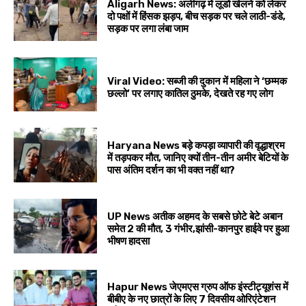
Aligarh News: अलीगढ़ में लूडो खेलने को लेकर
दो पक्षों में हिंसक झड़प, बीच सड़क पर चले लाठी-डंडे,
सड़क पर लगा लंबा जाम
Viral Video: सब्जी की दुकान में महिला ने ‘छम्मक
छल्लो’ पर लगाए कातिल ठुमके, देखते रह गए लोग
Haryana News बड़े कपड़ा व्यापारी की वृद्धाश्रम
में तड़पकर मौत, जानिए क्यों तीन-तीन अमीर बेटियों के
पास अंतिम दर्शन का भी वक्त नहीं था?
UP News अतीक अहमद के सबसे छोटे बेटे अबान
समेत 2 की मौत, 3 गंभीर,झांसी-कानपुर हाईवे पर हुआ
भीषण हादसा
Hapur News जेएमएस ग्रुप ऑफ इंस्टीट्यूशंस में
बीबीए के नए छात्रों के लिए 7 दिवसीय ओरिएंटेशन