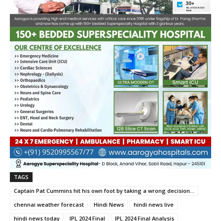
TAGS
Captain Pat Cummins hit his own foot by taking a wrong decision...
chennai weather forecast
Hindi News
hindi news live
hindi news today
IPL 2024 Final
IPL 2024 Final Analysis