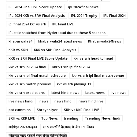
IPL 2024 Final LIVE Score Update
ipl 2024 final news
IPL 2024 KKR vs SRH Final Analysis
IPL 2024 Trophy
IPL Final 2024
ipl final 2024 kkr vs srh
IPL Final LIVE
IPL title snatched from Hyderabad due to these 5 reasons
khabarwala24
khabarwala24 latest news
Khabarwala24News
KKR VS SRH
KKR vs SRH Final Analysis
KKR vs SRH Final LIVE Score Update
kkr vs srh head to head
kkr vs srh ipl 2024 final
kkr vs srh ipl final 2024
kkr vs srh ipl final match schedule
kkr vs srh ipl final match venue
kkr vs srh match preview
kkr vs srh playing 11
kkr vs srh predictions
latest hindi news
latest news
live news
live news hindi
news
news hindi
news hindi live
pat cummins
Shreyas Iyer
SRH vs KKR Final LIVE
SRH vs KKR LIVE
Top News
trending
Trending News Hindi
आईपीएल 2024 फाइनल
इन 5 कारणों से हैदराबाद से छीना IPL खिताब
कोलकाता नाइट राइडर्स बनाम रॉयल चैलेंजर्स बैंगलोर