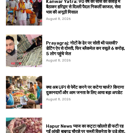
Kanwar Yatra: 90 वर्ष की सास को कांवड़ में
बैठाकर हरिद्वार से दिल्ली पैदल निकलीं काजल, सेवा
भाव की अनूठी मिसाल
August 8, 2026
Prayagraj: नोटों के ढेर पर सोती थी पल्लवी?
डेटिंग ऐप से दोस्ती, फिर ब्लैकमेल कर वसूले ₹6 करोड़,
5 लोग पहुंचे जेल
August 8, 2026
क्या अब UPI से पेमेंट करने पर कटेगा चार्ज? किराना
दुकानदारों और आम जनता के लिए आया बड़ा अपडेट
August 8, 2026
Hapur News प्याज का कट्टा खोलते ही फटी रह
गईं आंखें! बाबूगढ़ चौराहे पर सब्जी विक्रेता के उड़े होश,