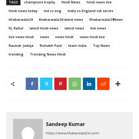
TAGS
champions trophy
Hindi News
hindi news live
hindi news today
ind vs eng
India vs England odi series
khabarwala24
khabarwala24 latest news
Khabarwala24News
KL Rahul
latest hindi news
latest news
live news
live news hindi
news
news hindi
news hindi live
Ravindr Jadeja
Rishabh Pant
team india
Top News
trending
Trending News Hindi
Sandeep Kumar
https://www.khabarwala24.com/