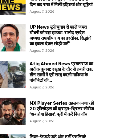
दिन बाद राख में मिलीं हड्डियां और चूड़ियां
August 7, 2026
UP News यूपी चुनाव से पहले जयंत
चौधरी को बड़ा झटका: रालोद प्रदेश
अध्यक्ष रामाशीष राय का इस्तीफा, सिद्धांतों
का हवाला देकर छोड़ी पार्टी
August 7, 2026
Atiq Ahmed News प्रयागराज का
अतीक कुनबा: रसूख के दौर से तबाही तक,
तीन सालों में पूरी तरह बदली माफिया के
पांचों बेटों की...
August 7, 2026
MX Player Series तहलका मचा रही
20 एपिसोड्स की क्राइम-थ्रिलर सीरीज
‘अब होगा हिसाब’, फ्री में करें बिंज वॉच
August 7, 2026
लिवर-फेफड़े फटे और टूटीं पसलियां!