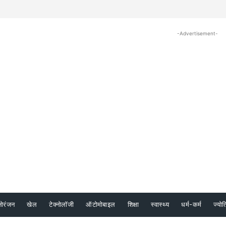
-Advertisement-
नोरंजन
खेल
टेक्नोलॉजी
ऑटोमोबाइल
शिक्षा
स्वास्थ्य
धर्म-कर्म
ज्योत