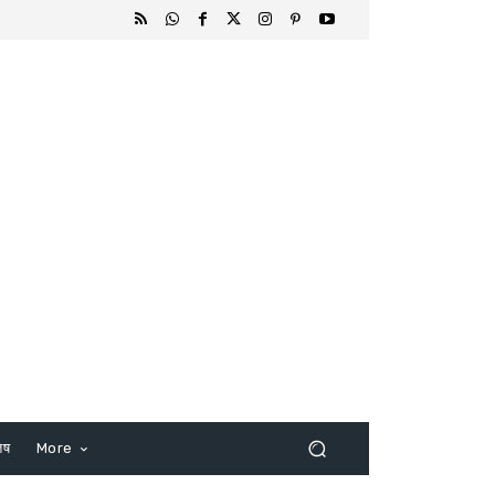
िष
More