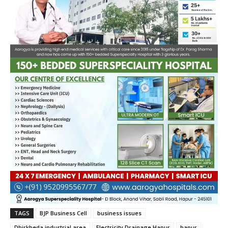
TAGS
BJP Business Cell
business issues
Dhirkheda industrial area
Electricity Drainage Hapur
hapur