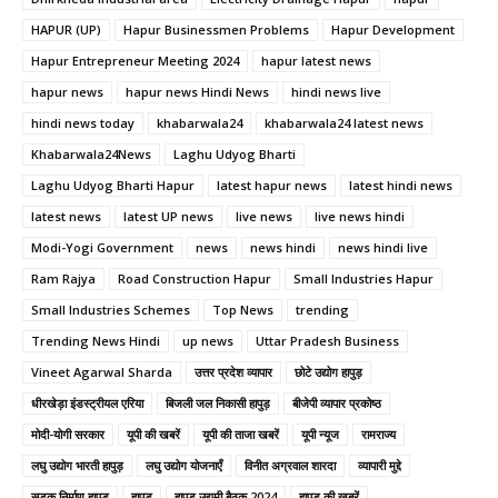
HAPUR (UP)
Hapur Businessmen Problems
Hapur Development
Hapur Entrepreneur Meeting 2024
hapur latest news
hapur news
hapur news Hindi News
hindi news live
hindi news today
khabarwala24
khabarwala24 latest news
Khabarwala24News
Laghu Udyog Bharti
Laghu Udyog Bharti Hapur
latest hapur news
latest hindi news
latest news
latest UP news
live news
live news hindi
Modi-Yogi Government
news
news hindi
news hindi live
Ram Rajya
Road Construction Hapur
Small Industries Hapur
Small Industries Schemes
Top News
trending
Trending News Hindi
up news
Uttar Pradesh Business
Vineet Agarwal Sharda
उत्तर प्रदेश व्यापार
छोटे उद्योग हापुड़
धीरखेड़ा इंडस्ट्रीयल एरिया
बिजली जल निकासी हापुड़
बीजेपी व्यापार प्रकोष्ठ
मोदी-योगी सरकार
यूपी की खबरें
यूपी की ताजा खबरें
यूपी न्यूज
रामराज्य
लघु उद्योग भारती हापुड़
लघु उद्योग योजनाएँ
विनीत अग्रवाल शारदा
व्यापारी मुद्दे
सड़क निर्माण हापुड़
हापुड़
हापुड़ उद्यमी बैठक 2024
हापुड़ की खबरें