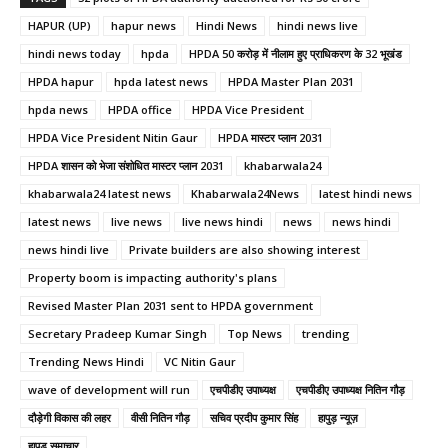
HAPUR (UP)
hapur news
Hindi News
hindi news live
hindi news today
hpda
HPDA 50 करोड़ में नीलाम हुए प्राधिकरण के 32 भूखंड
HPDA hapur
hpda latest news
HPDA Master Plan 2031
hpda news
HPDA office
HPDA Vice President
HPDA Vice President Nitin Gaur
HPDA मास्टर प्लान 2031
HPDA शासन को भेजा संशोधित मास्टर प्लान 2031
khabarwala24
khabarwala24 latest news
Khabarwala24News
latest hindi news
latest news
live news
live news hindi
news
news hindi
news hindi live
Private builders are also showing interest
Property boom is impacting authority's plans
Revised Master Plan 2031 sent to HPDA government
Secretary Pradeep Kumar Singh
Top News
trending
Trending News Hindi
VC Nitin Gaur
wave of development will run
एचपीडीए उपाध्यक्ष
एचपीडीए उपाध्यक्ष नितिन गौड़
दौड़ेगी विकास की लहर
वीसी नितिन गौड़
सचिव प्रदीप कुमार सिंह
हापुड़ न्यूज़
हापुड़ समाचार