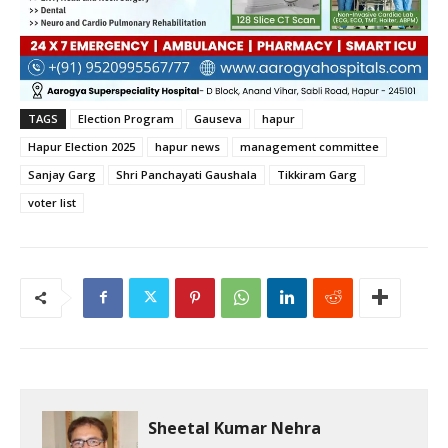
TAGS
Election Program
Gauseva
hapur
Hapur Election 2025
hapur news
management committee
Sanjay Garg
Shri Panchayati Gaushala
Tikkiram Garg
voter list
Sheetal Kumar Nehra