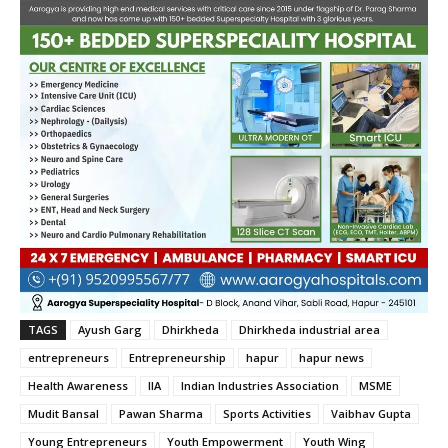
TAGS
Ayush Garg
Dhirkheda
Dhirkheda industrial area
entrepreneurs
Entrepreneurship
hapur
hapur news
Health Awareness
IIA
Indian Industries Association
MSME
Mudit Bansal
Pawan Sharma
Sports Activities
Vaibhav Gupta
Young Entrepreneurs
Youth Empowerment
Youth Wing