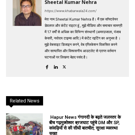
Sheetal Kumar Nehra
https://www.khabarwala24.com/
मेरा नाम Sheetal Kumar Nehra है। मैं एक सॉफ्टवेयर
डेवलपर और कंटेंट राइटर हूं , मुझे मीडिया और समाचार सामग्री
में 17 वर्षों से अधिक का विभिन्न संस्थानों (अमरउजाला, पंजाब
केसरी, नवोदय टाइम्स आदि ) में कंटेंट रइटिंग का अनुभव है ।
मुझे वेबसाइट डिजाइन करने, वेब एप्लिकेशन विकसित करने
और सत्यापित और विश्वसनीय आउटलेट से प्राप्त वर्तमान
घटनाओं पर लिखना बेहद पसंद है।
Related News
Hapur News गंगानदी के बढ़ते जलस्तर के
बीच गढ़मुक्तेश्वर ब्रजघाट पहुंचे DM और SP,
कांवड़ियों से की सीधी बातचीत; सुरक्षा व्यवस्था
सख्त