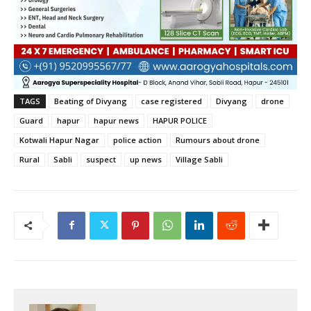
TAGS
Beating of Divyang
case registered
Divyang
drone
Guard
hapur
hapur news
HAPUR POLICE
Kotwali Hapur Nagar
police action
Rumours about drone
Rural
Sabli
suspect
up news
Village Sabli